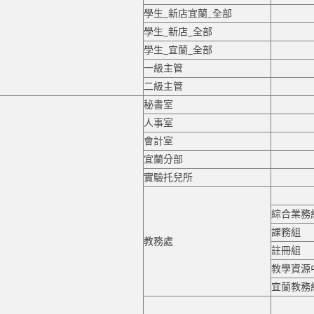
學生_新店宜蘭_全部
學生_新店_全部
學生_宜蘭_全部
一級主管
二級主管
秘書室
人事室
會計室
宜蘭分部
實驗托兒所
綜合業務
課務組
教務處
註冊組
教學資源
宜蘭教務