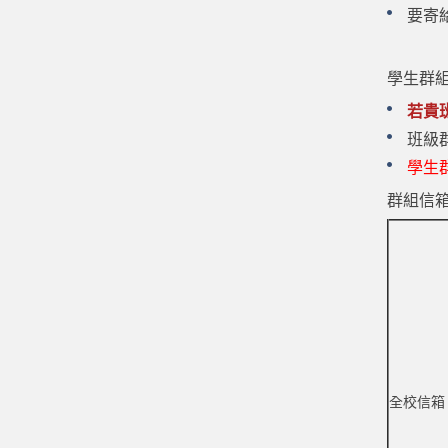
要寄
學生群
若貴
班級
學生
群組信
全校信箱