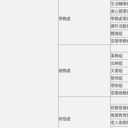
生活輔導
身心健康
學務處
學務處軍
課外活動
體運組
宜蘭學務
事務組
出納組
總務處
文書組
營保組
環安組
宜蘭總務
校務發展
推廣教育
研發處
老人長期