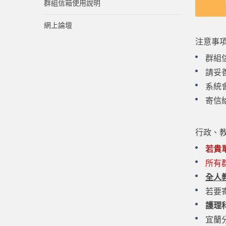
群組信箱使用說明
網上論壇
注意事
群組
請妥
系統
寄信
行政、
若貴
所有
全人
若要
護理
宜蘭