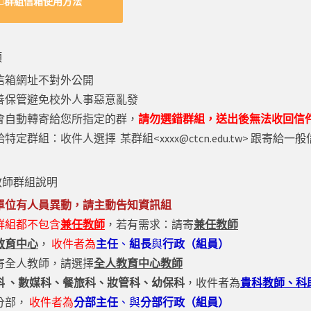
群組信箱使用方法
項
信箱網址不對外公開
善保管避免校外人事惡意亂發
會自動轉寄給您所指定的群，
請勿選錯群組，送出後無法收回信
給特定群組：收件人選擇 某群組<
xxxx@ctcn.edu.tw
> 跟寄給一
教師群組說明
單位有人員異動，請主動告知資訊組
群組都不包含
兼任教師
，若有需求：請寄
兼任教師
教育中心
，
收件者為
主任
、
組長
與
行政（組員）
寄全人教師，請選擇
全人教育中心教師
科 、數媒科、餐旅科、妝管科、幼保科
，
收件者為
貴科教師、科
分部
，
收件者為
分部主任
、與
分部
行政（組員）