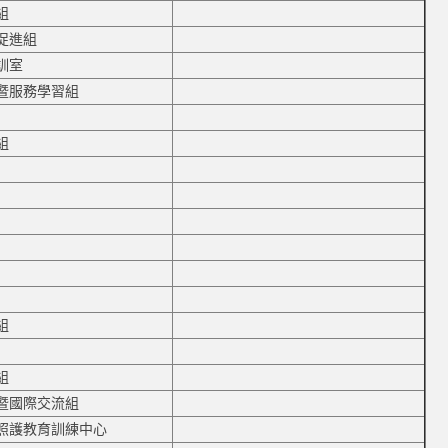
組
促進組
訓室
暨服務學習組
組
組
組
暨國際交流組
照護教育訓練中心