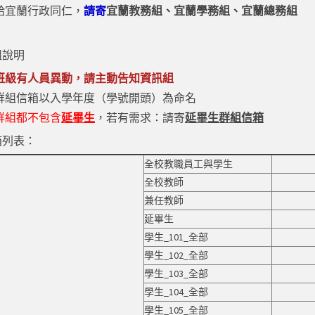
給宜蘭行政同仁，
請
寄
宜蘭教務組、宜蘭學務組、宜蘭總務組
組說明
班級有人員異動，請主動告知資訊組
群組信箱以入學年度（學號開頭）為命名
群組都不包含
延畢生
，若有需求：請寄
延畢生群組信箱
箱列表：
全校教職員工與學生
全校教師
兼任教師
延畢生
學生_101_全部
學生_102_全部
學生_103_全部
學生_104_全部
學生_105_全部