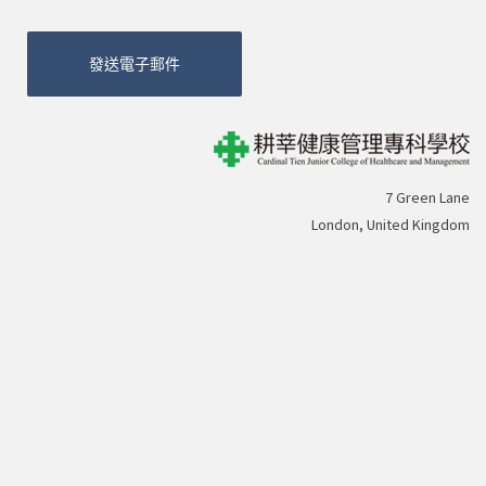
發送電子郵件
7 Green Lane
London, United Kingdom