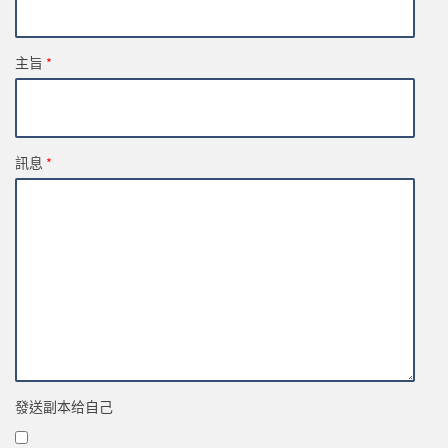
主旨
*
訊息
*
發送副本给自己